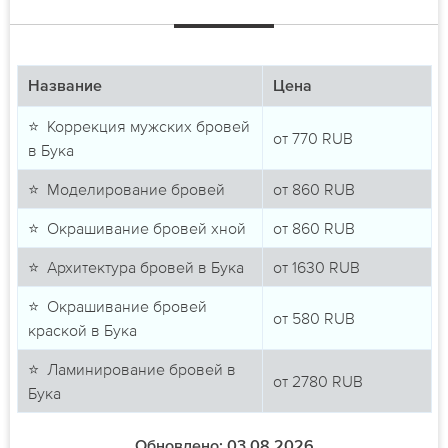
Название
Цена
⭐ Коррекция мужских бровей
от
770
RUB
в Бука
⭐ Моделирование бровей
от
860
RUB
⭐ Окрашивание бровей хной
от
860
RUB
⭐ Архитектура бровей в Бука
от
1630
RUB
⭐ Окрашивание бровей
от
580
RUB
краской в Бука
⭐ Ламинирование бровей в
от
2780
RUB
Бука
Обновлено: 03.08.2026