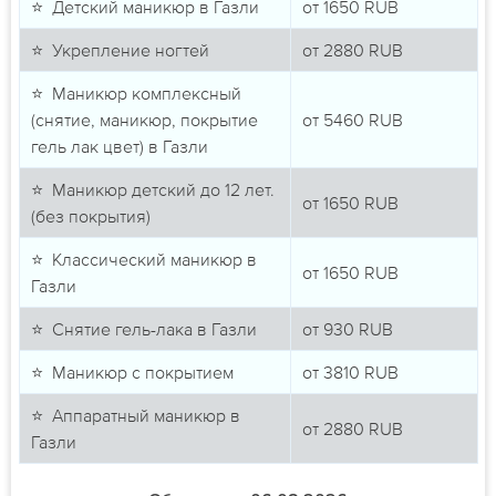
⭐ Детский маникюр в Газли
от
1650
RUB
⭐ Укрепление ногтей
от
2880
RUB
⭐ Маникюр комплексный
(снятие, маникюр, покрытие
от
5460
RUB
гель лак цвет) в Газли
⭐ Маникюр детский до 12 лет.
от
1650
RUB
(без покрытия)
⭐ Классический маникюр в
от
1650
RUB
Газли
⭐ Снятие гель-лака в Газли
от
930
RUB
⭐ Маникюр с покрытием
от
3810
RUB
⭐ Аппаратный маникюр в
от
2880
RUB
Газли