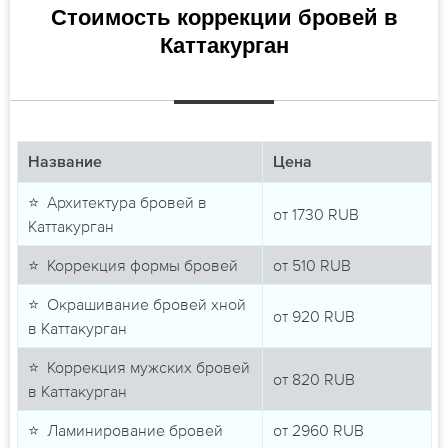
Стоимость коррекции бровей в
Каттакурган
Название
Цена
⭐ Архитектура бровей в
от
1730
RUB
Каттакурган
⭐ Коррекция формы бровей
от
510
RUB
⭐ Окрашивание бровей хной
от
920
RUB
в Каттакурган
⭐ Коррекция мужских бровей
от
820
RUB
в Каттакурган
⭐ Ламинирование бровей
от
2960
RUB