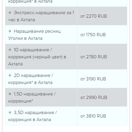
коррекция* в Ахтала
⭐ Экспресс-наращивание за 1
от
2270
RUB
час в Ахтала
⭐ Наращивание ресниц
от
1750
RUB
Уголки в Ахтала
⭐ 1D наращивание /
коррекция (черный цвет) в
от
2780
RUB
Ахтала
⭐ 2D наращивание /
от
3190
RUB
коррекция* в Ахтала
⭐ 1,5D наращивание /
от
2990
RUB
коррекция*
⭐ 3,5D наращивание /
от
3810
RUB
коррекция в Ахтала