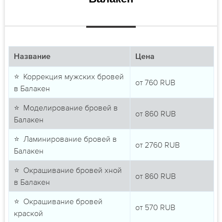
Название
Цена
⭐ Коррекция мужских бровей
от
760
RUB
в Балакен
⭐ Моделирование бровей в
от
860
RUB
Балакен
⭐ Ламинирование бровей в
от
2760
RUB
Балакен
⭐ Окрашивание бровей хной
от
860
RUB
в Балакен
⭐ Окрашивание бровей
от
570
RUB
краской