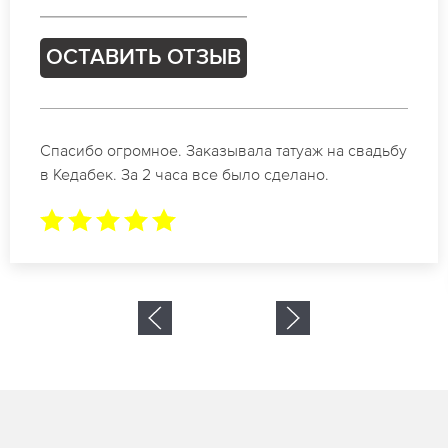
Ь ОТЗЫВ
ОСТАВИТ
ое. Заказывала татуаж на свадьбу
Отличные специ
 часа все было сделано.
коррекции бров
результат. Буд