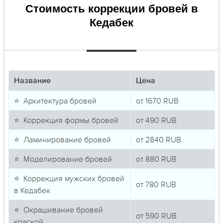
Стоимость коррекции бровей в
Кедабек
Название
Цена
⭐ Архитектура бровей
от
1670
RUB
⭐ Коррекция формы бровей
от
490
RUB
⭐ Ламинирование бровей
от
2840
RUB
⭐ Моделирование бровей
от
880
RUB
⭐ Коррекция мужских бровей
от
780
RUB
в Кедабек
⭐ Окрашивание бровей
от
590
RUB
краской