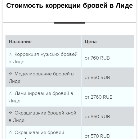
Стоимость коррекции бровей в Лиде
Название
Цена
⭐ Коррекция мужских бровей
от
760
RUB
в Лиде
⭐ Моделирование бровей в
от
860
RUB
Лиде
⭐ Ламинирование бровей в
от
2760
RUB
Лиде
⭐ Окрашивание бровей хной
от
860
RUB
в Лиде
⭐ Окрашивание бровей
от
570
RUB