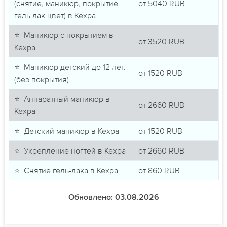
(снятие, маникюр, покрытие
от
5040
RUB
гель лак цвет) в Кехра
⭐ Маникюр с покрытием в
от
3520
RUB
Кехра
⭐ Маникюр детский до 12 лет.
от
1520
RUB
(без покрытия)
⭐ Аппаратный маникюр в
от
2660
RUB
Кехра
⭐ Детский маникюр в Кехра
от
1520
RUB
⭐ Укрепление ногтей в Кехра
от
2660
RUB
⭐ Снятие гель-лака в Кехра
от
860
RUB
Обновлено: 03.08.2026