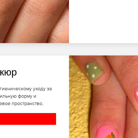
икюр
игиеническому уходу за
вильную форму и
евое пространство.