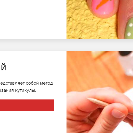
ий
редставляет собой метод
езания кутикулы.