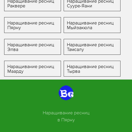
Наращивание ресниц
Наращивание ресниц
Раквере
Сууре-Яани
Наращивание ресниц
Наращивание ресниц
Пярну
Мыйзакюла
Наращивание ресниц
Наращивание ресниц
Элва
Тамсалу
Наращивание ресниц
Наращивание ресниц
Маарду
Тырва
Наращивание ресниц
в Пярну