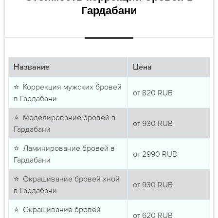
Гардабани
Название
Цена
⭐ Коррекция мужских бровей
от
820
RUB
в Гардабани
⭐ Моделирование бровей в
от
930
RUB
Гардабани
⭐ Ламинирование бровей в
от
2990
RUB
Гардабани
⭐ Окрашивание бровей хной
от
930
RUB
в Гардабани
⭐ Окрашивание бровей
от
620
RUB