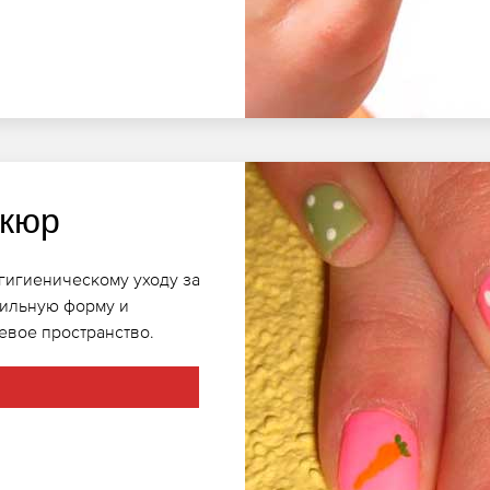
икюр
 гигиеническому уходу за
вильную форму и
евое пространство.