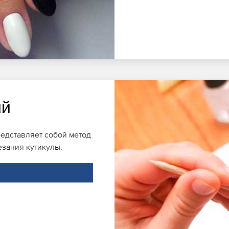
ий
редставляет собой метод
езания кутикулы.