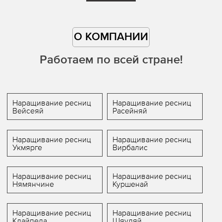
О КОМПАНИИ
Работаем по всей стране!
Наращивание ресниц
Наращивание ресниц
Вейсеяй
Расейняй
Наращивание ресниц
Наращивание ресниц
Укмярге
Вирбалис
Наращивание ресниц
Наращивание ресниц
Нямянчине
Куршенай
Наращивание ресниц
Наращивание ресниц
Клайпеда
Шяуляй