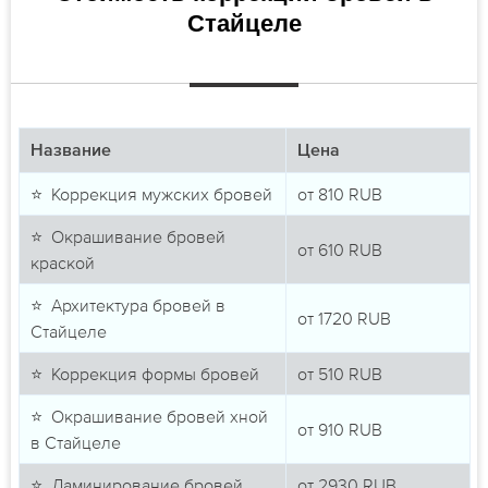
Стайцеле
Название
Цена
⭐ Коррекция мужских бровей
от
810
RUB
⭐ Окрашивание бровей
от
610
RUB
краской
⭐ Архитектура бровей в
от
1720
RUB
Стайцеле
⭐ Коррекция формы бровей
от
510
RUB
⭐ Окрашивание бровей хной
от
910
RUB
в Стайцеле
⭐ Ламинирование бровей
от
2930
RUB