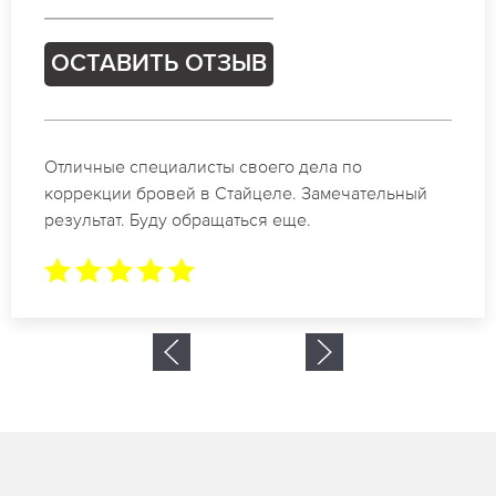
Ь ОТЗЫВ
ОСТАВИТ
алисты своего дела по
Спасибо огромн
ей в Стайцеле. Замечательный
в Стайцеле. За 
у обращаться еще.