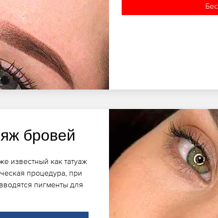
Бес
яж бровей
же известный как татуаж
ческая процедура, при
 вводятся пигменты для