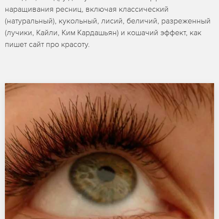
наращивания ресниц, включая классический
(натуральный), кукольный, лисий, беличий, разреженный
(лучики, Кайли, Ким Кардашьян) и кошачий эффект, как
пишет сайт про красоту.