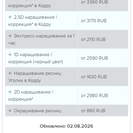
от
3360
RUB
коррекция* в Кодру
⭐ 2,5D наращивание /
от
3170
RUB
коррекция* в Кодру
⭐ Экспресс-наращивание за 1
от
2110
RUB
час
⭐ 1D наращивание /
от
2590
RUB
коррекция (черный цвет)
⭐ Наращивание ресниц
от
1630
RUB
Уголки в Кодру
⭐ 2D наращивание /
от
2980
RUB
коррекция*
⭐ Окрашивание ресниц
от
860
RUB
Обновлено: 02.08.2026