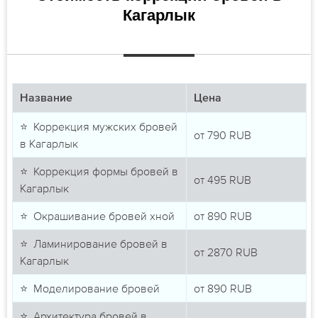
Кагарлык
Название
Цена
⭐ Коррекция мужских бровей
от
790
RUB
в Кагарлык
⭐ Коррекция формы бровей в
от
495
RUB
Кагарлык
⭐ Окрашивание бровей хной
от
890
RUB
⭐ Ламинирование бровей в
от
2870
RUB
Кагарлык
⭐ Моделирование бровей
от
890
RUB
⭐ Архитектура бровей в