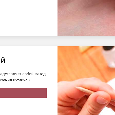
ий
редставляет собой метод
езания кутикулы.