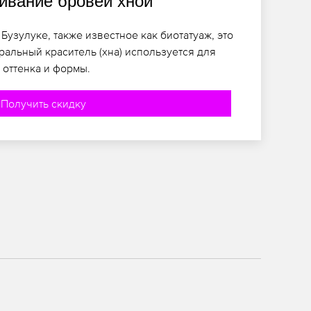
вание бровей хной
узулуке, также известное как биотатуаж, это
ральный краситель (хна) используется для
оттенка и формы.
Получить скидку