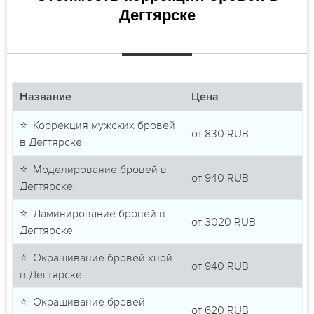
Дегтярске
Название
Цена
⭐ Коррекция мужских бровей
от
830
RUB
в Дегтярске
⭐ Моделирование бровей в
от
940
RUB
Дегтярске
⭐ Ламинирование бровей в
от
3020
RUB
Дегтярске
⭐ Окрашивание бровей хной
от
940
RUB
в Дегтярске
⭐ Окрашивание бровей
от
620
RUB