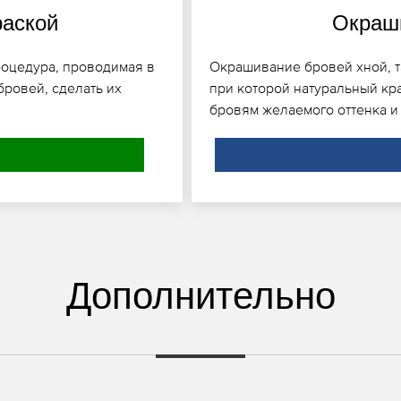
раской
Окраши
роцедура, проводимая в
Окрашивание бровей хной, та
бровей, сделать их
при которой натуральный кра
бровям желаемого оттенка и
Дополнительно