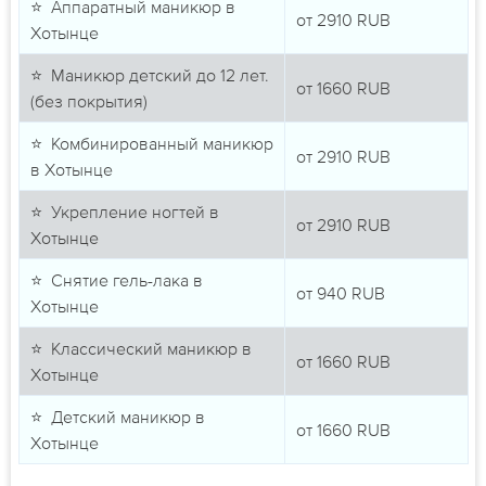
⭐ Аппаратный маникюр в
от
2910
RUB
Хотынце
⭐ Маникюр детский до 12 лет.
от
1660
RUB
(без покрытия)
⭐ Комбинированный маникюр
от
2910
RUB
в Хотынце
⭐ Укрепление ногтей в
от
2910
RUB
Хотынце
⭐ Снятие гель-лака в
от
940
RUB
Хотынце
⭐ Классический маникюр в
от
1660
RUB
Хотынце
⭐ Детский маникюр в
от
1660
RUB
Хотынце