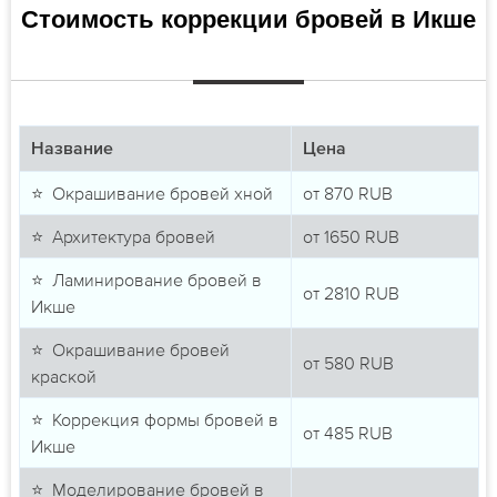
Стоимость коррекции бровей в Икше
Название
Цена
⭐ Окрашивание бровей хной
от
870
RUB
⭐ Архитектура бровей
от
1650
RUB
⭐ Ламинирование бровей в
от
2810
RUB
Икше
⭐ Окрашивание бровей
от
580
RUB
краской
⭐ Коррекция формы бровей в
от
485
RUB
Икше
⭐ Моделирование бровей в