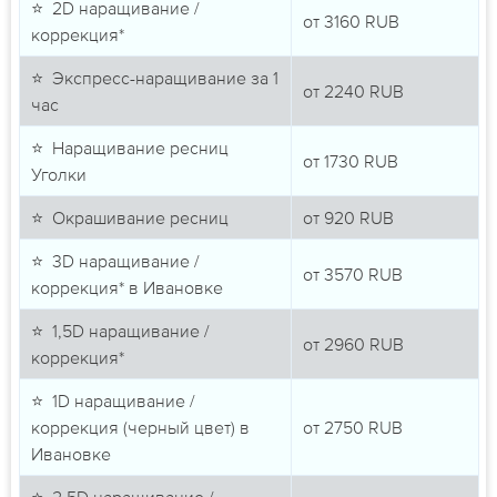
⭐ 2D наращивание /
от
3160
RUB
коррекция*
⭐ Экспресс-наращивание за 1
от
2240
RUB
час
⭐ Наращивание ресниц
от
1730
RUB
Уголки
⭐ Окрашивание ресниц
от
920
RUB
⭐ 3D наращивание /
от
3570
RUB
коррекция* в Ивановке
⭐ 1,5D наращивание /
от
2960
RUB
коррекция*
⭐ 1D наращивание /
коррекция (черный цвет) в
от
2750
RUB
Ивановке
⭐ 2,5D наращивание /