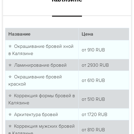
Название
Цена
⭐ Окрашивание бровей хной
от
910
RUB
в Калязине
⭐ Ламинирование бровей
от
2930
RUB
⭐ Окрашивание бровей
от
610
RUB
краской
⭐ Коррекция формы бровей в
от
510
RUB
Калязине
⭐ Архитектура бровей
от
1720
RUB
⭐ Коррекция мужских бровей
от
810
RUB
в Калязине