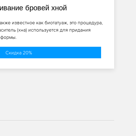
вание бровей хной
кже известное как биотатуаж, это процедура,
ситель (хна) используется для придания
 формы.
Скидка 20%