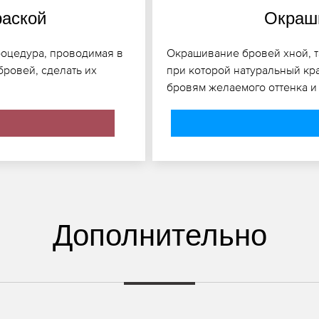
раской
Окраши
роцедура, проводимая в
Окрашивание бровей хной, та
бровей, сделать их
при которой натуральный кра
бровям желаемого оттенка и
Дополнительно