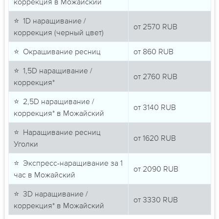
коррекция в Можайский
⭐ 1D наращивание /
от
2570
RUB
коррекция (черный цвет)
⭐ Окрашивание ресниц
от
860
RUB
⭐ 1,5D наращивание /
от
2760
RUB
коррекция*
⭐ 2,5D наращивание /
от
3140
RUB
коррекция* в Можайский
⭐ Наращивание ресниц
от
1620
RUB
Уголки
⭐ Экспресс-наращивание за 1
от
2090
RUB
час в Можайский
⭐ 3D наращивание /
от
3330
RUB
коррекция* в Можайский