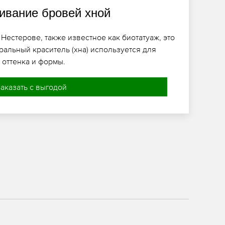
вание бровей хной
естерове, также известное как биотатуаж, это
ральный краситель (хна) используется для
оттенка и формы.
аказать с выгодой