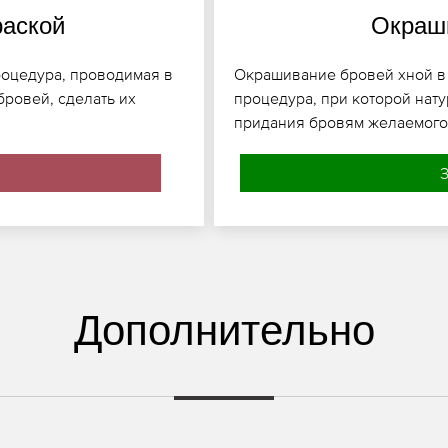
раской
Окраши
роцедура, проводимая в
Окрашивание бровей хной в Н
бровей, сделать их
процедура, при которой нату
придания бровям желаемого 
З
Дополнительно