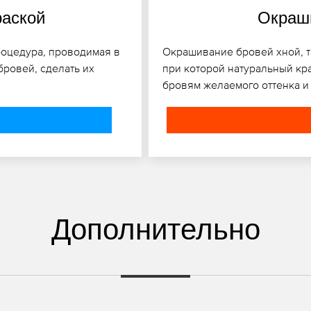
раской
Окраши
роцедура, проводимая в
Окрашивание бровей хной, та
бровей, сделать их
при которой натуральный кра
бровям желаемого оттенка и
Дополнительно