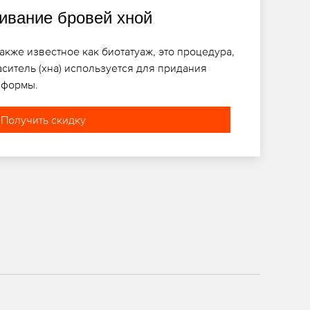
вание бровей хной
кже известное как биотатуаж, это процедура,
ситель (хна) используется для придания
 формы.
Получить скидку