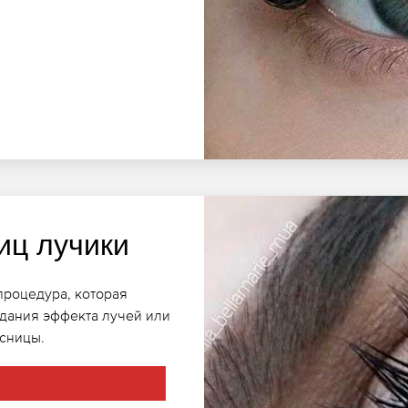
иц лучики
процедура, которая
здания эффекта лучей или
есницы.