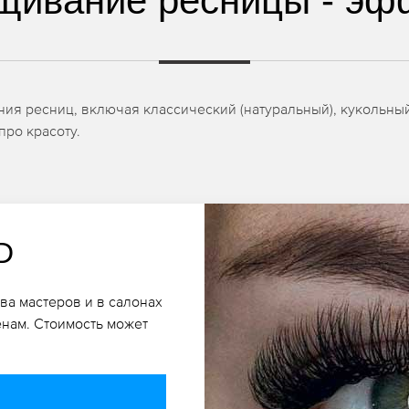
щивание ресницы - эф
я ресниц, включая классический (натуральный), кукольный,
про красоту.
D
а мастеров и в салонах
енам. Стоимость может