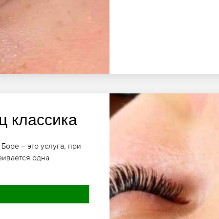
ц классика
оре – это услуга, при
еивается одна