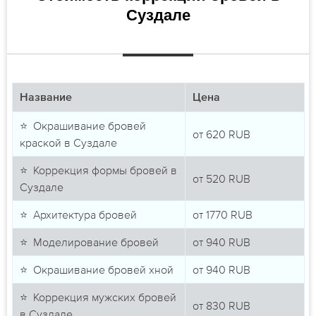
Суздале
Название
Цена
⭐ Окрашивание бровей
от
620
RUB
краской в Суздале
⭐ Коррекция формы бровей в
от
520
RUB
Суздале
⭐ Архитектура бровей
от
1770
RUB
⭐ Моделирование бровей
от
940
RUB
⭐ Окрашивание бровей хной
от
940
RUB
⭐ Коррекция мужских бровей
от
830
RUB
в Суздале