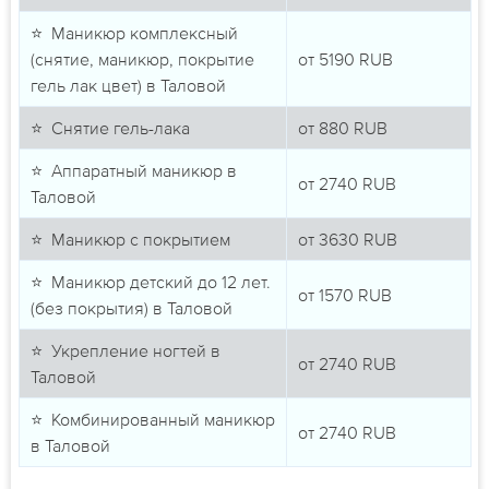
⭐ Маникюр комплексный
(снятие, маникюр, покрытие
от
5190
RUB
гель лак цвет) в Таловой
⭐ Снятие гель-лака
от
880
RUB
⭐ Аппаратный маникюр в
от
2740
RUB
Таловой
⭐ Маникюр с покрытием
от
3630
RUB
⭐ Маникюр детский до 12 лет.
от
1570
RUB
(без покрытия) в Таловой
⭐ Укрепление ногтей в
от
2740
RUB
Таловой
⭐ Комбинированный маникюр
от
2740
RUB
в Таловой