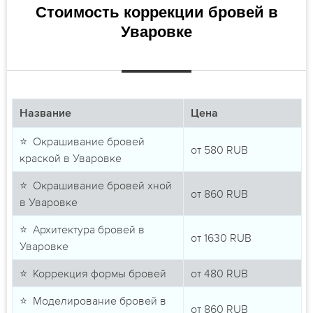
Стоимость коррекции бровей в
Уваровке
Название
Цена
⭐ Окрашивание бровей
от
580
RUB
краской в Уваровке
⭐ Окрашивание бровей хной
от
860
RUB
в Уваровке
⭐ Архитектура бровей в
от
1630
RUB
Уваровке
⭐ Коррекция формы бровей
от
480
RUB
⭐ Моделирование бровей в
от
860
RUB