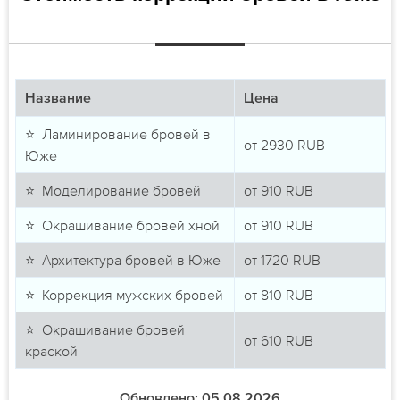
Название
Цена
⭐ Ламинирование бровей в
от
2930
RUB
Юже
⭐ Моделирование бровей
от
910
RUB
⭐ Окрашивание бровей хной
от
910
RUB
⭐ Архитектура бровей в Юже
от
1720
RUB
⭐ Коррекция мужских бровей
от
810
RUB
⭐ Окрашивание бровей
от
610
RUB
краской
Обновлено: 05.08.2026