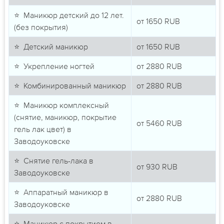
⭐ Маникюр детский до 12 лет.
от
1650
RUB
(без покрытия)
⭐ Детский маникюр
от
1650
RUB
⭐ Укрепление ногтей
от
2880
RUB
⭐ Комбинированный маникюр
от
2880
RUB
⭐ Маникюр комплексный
(снятие, маникюр, покрытие
от
5460
RUB
гель лак цвет) в
Заводоуковске
⭐ Снятие гель-лака в
от
930
RUB
Заводоуковске
⭐ Аппаратный маникюр в
от
2880
RUB
Заводоуковске
⭐ Маникюр с покрытием в