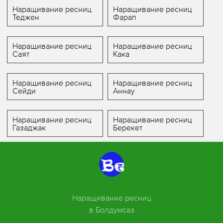
Наращивание ресниц
Наращивание ресниц
Теджен
Фарап
Наращивание ресниц
Наращивание ресниц
Саят
Кака
Наращивание ресниц
Наращивание ресниц
Сейди
Аннау
Наращивание ресниц
Наращивание ресниц
Газаджак
Берекет
Наращивание ресниц
в Болдумсаз