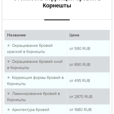
Корнешты
Название
Цена
⭐ Окрашивание бровей
от
590
RUB
краской в Корнешты
⭐ Окрашивание бровей хной
от
890
RUB
в Корнешты
⭐ Коррекция формы бровей в
от
495
RUB
Корнешты
⭐ Ламинирование бровей в
от
2870
RUB
Корнешты
⭐ Архитектура бровей
от
1680
RUB