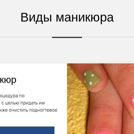
Виды маникюра
икюр
роцедура по
 с целью придать им
кже очистить подногтевое