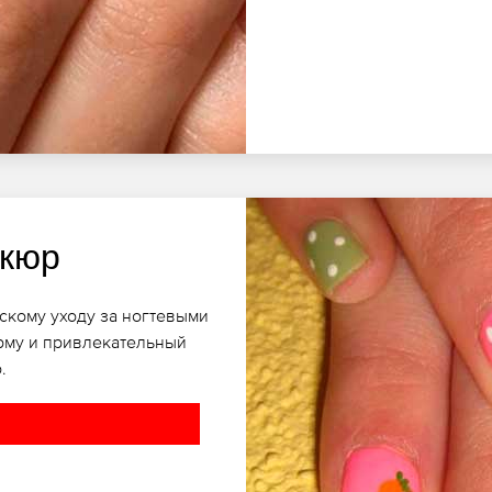
икюр
скому уходу за ногтевыми
рму и привлекательный
.