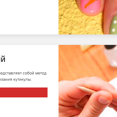
ий
редставляет собой метод
езания кутикулы.