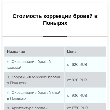
Стоимость коррекции бровей в
Понырях
Название
Цена
⭐ Окрашивание бровей
от
620
RUB
краской
⭐ Коррекция мужских бровей
от
820
RUB
в Понырях
⭐ Окрашивание бровей хной
от
930
RUB
в Понырях
⭐ Архитектура бровей
от
1750
RUB