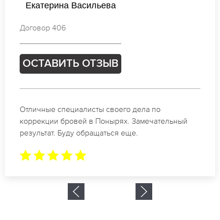
ерина Васильева
Ел
р 406
Догово
АВИТЬ ОТЗЫВ
ОСТ
ые специалисты своего дела по
Спасиб
ции бровей в Понырях. Замечательный
в Поны
тат. Буду обращаться еще.