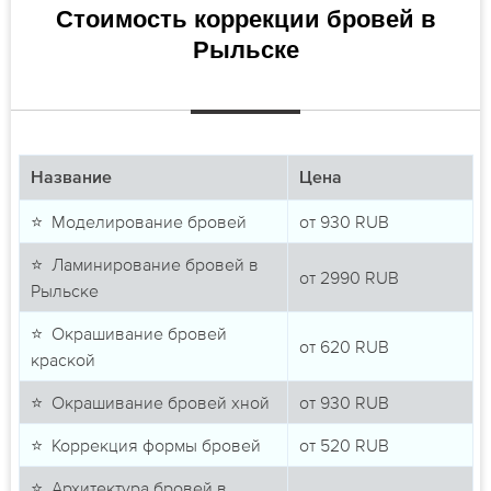
Стоимость коррекции бровей в
Рыльске
Название
Цена
⭐ Моделирование бровей
от
930
RUB
⭐ Ламинирование бровей в
от
2990
RUB
Рыльске
⭐ Окрашивание бровей
от
620
RUB
краской
⭐ Окрашивание бровей хной
от
930
RUB
⭐ Коррекция формы бровей
от
520
RUB
⭐ Архитектура бровей в