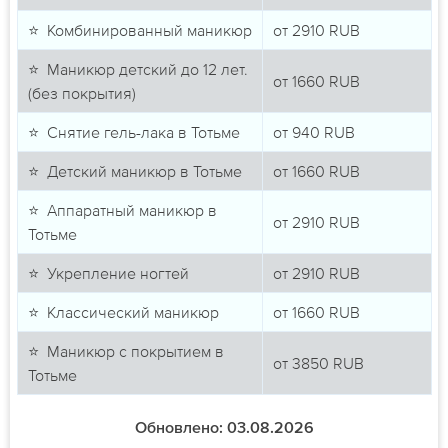
⭐ Комбинированный маникюр
от
2910
RUB
⭐ Маникюр детский до 12 лет.
от
1660
RUB
(без покрытия)
⭐ Снятие гель-лака в Тотьме
от
940
RUB
⭐ Детский маникюр в Тотьме
от
1660
RUB
⭐ Аппаратный маникюр в
от
2910
RUB
Тотьме
⭐ Укрепление ногтей
от
2910
RUB
⭐ Классический маникюр
от
1660
RUB
⭐ Маникюр с покрытием в
от
3850
RUB
Тотьме
Обновлено: 03.08.2026