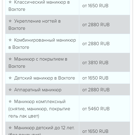
⭐ Классический маникюр в
от
1650
RUB
Вохтоге
⭐ Укрепление ногтей в
от
2880
RUB
Вохтоге
⭐ Комбинированный маникюр
от
2880
RUB
в Вохтоге
⭐ Маникюр с покрытием в
от
3810
RUB
Вохтоге
⭐ Детский маникюр в Вохтоге
от
1650
RUB
⭐ Аппаратный маникюр
от
2880
RUB
⭐ Маникюр комплексный
(снятие, маникюр, покрытие
от
5460
RUB
гель лак цвет)
⭐ Маникюр детский до 12 лет.
от
1650
RUB
(без покрытия)